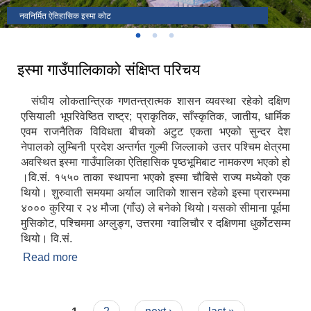
चापटारी फाट
नवनिर्मित ऐतिहासिक इस्मा कोट
इस्मा गाउँपालिको कार्यालय
इस्मा गाउँपालिकाको संक्षिप्त परिचय
संघीय लोकतान्त्रिक गणतन्त्रात्मक शासन व्यवस्था रहेको दक्षिण
एसियाली भूपरिवेष्ठित राष्ट्र; प्राकृतिक, साँस्कृतिक, जातीय, धार्मिक
एवम राजनैतिक विविधता बीचको अटुट एकता भएको सुन्दर देश
नेपालको लुम्बिनी प्रदेश अन्तर्गत गुल्मी जिल्लाको उत्तर पश्चिम क्षेत्रमा
अवस्थित इस्मा गाउँपालिका ऐतिहासिक पृष्ठभूमिबाट नामकरण भएको हो
।वि.सं. १५५० ताका स्थापना भएको इस्मा चौबिसे राज्य मध्येको एक
थियो। शुरुवाती समयमा अर्याल जातिको शासन रहेको इस्मा प्रारम्भमा
४००० कुरिया र २४ मौजा (गाँउ) ले बनेको थियो।यसको सीमाना पूर्वमा
मुसिकोट, पश्चिममा अग्लुङ्ग, उत्तरमा ग्वालिचौर र दक्षिणमा धुर्कोटसम्म
थियो। वि.सं.
Read more
about इस्मा गाउँपालिकाको संक्षिप्त परिचय