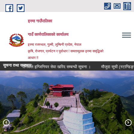
Skip to main content
इस्मा गाउँपालिका
गाउँ कार्यपालिकाको कार्यालय
इस्मा रजस्थल, गुल्मी, लुम्बिनी प्रदेश, नेपाल
कृषि, रोजगार, प्रर्यटन र पुर्वाधार ! समतामूलक इस्मा समृद्धिको
आधार !!
सुचना तथा समाचारः
मेकानिकल इन्जिनियर सेवा खरिद सम्बन्धी सूचना ।
मौजुदा सूची (स्टान्डिङ्ग लिष्ट) 