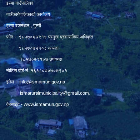
इस्मा गाउँपालिका
गाउँकार्यपालिकाको कार्यालय
इस्मा रजस्थल , गुल्मी
फोन - ९८५७०६७९१४ प्रमुख प्रशासकिय अधिकृत
९८५७०७२१०८ अध्यक्ष
९८५७०७२१०७ उपाध्यक्ष
नोटिस बोर्ड नं. १६१८०७०७०७९०१
इमेल -
info@ismamun.gov.np
ismaruralmunicipality@gmail.com
,
वेबसाईट -
www.ismamun.gov.np