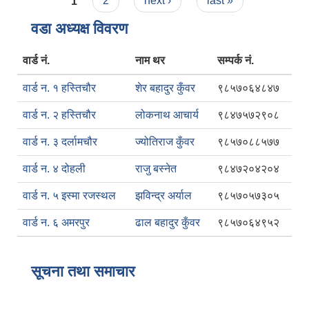
Pages
1
2
next ›
last »
वडा अध्यक्ष विवरण
वार्ड नं.
नाम थर
सम्पर्क नं.
वार्ड न. १ हस्तिचौर
शेर बहादुर कुँवर
९८५७०६४८४७
वार्ड न. २ हस्तिचौर
लोकनाथ आचार्य
९८४७५७२९०८
वार्ड न. ३ दर्लामचौर
ज्योतिराज कुँवर
९८५७०८८५७७
वार्ड न. ४ दोहली
राजु बस्नेत
९८४७२०४२०४
वार्ड न. ५ इस्मा रजस्थल
झविन्द्र अर्याल
९८५७०५७३०५
वार्ड न. ६ अमरपुर
ढाल बहादुर कुँवर
९८५७०६४९५२
सूचना तथा समाचार