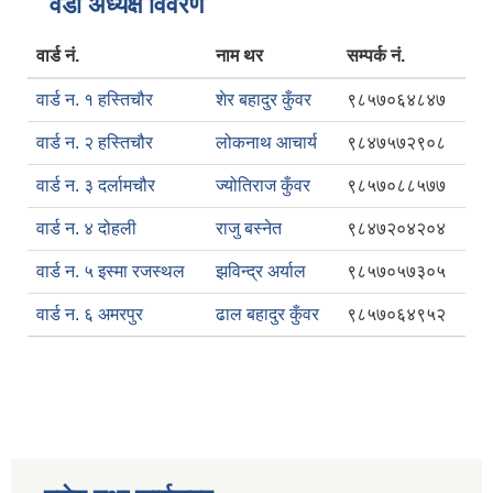
वडा अध्यक्ष विवरण
वार्ड नं.
नाम थर
सम्पर्क नं.
वार्ड न. १ हस्तिचौर
शेर बहादुर कुँवर
९८५७०६४८४७
वार्ड न. २ हस्तिचौर
लोकनाथ आचार्य
९८४७५७२९०८
वार्ड न. ३ दर्लामचौर
ज्योतिराज कुँवर
९८५७०८८५७७
वार्ड न. ४ दोहली
राजु बस्नेत
९८४७२०४२०४
वार्ड न. ५ इस्मा रजस्थल
झविन्द्र अर्याल
९८५७०५७३०५
वार्ड न. ६ अमरपुर
ढाल बहादुर कुँवर
९८५७०६४९५२