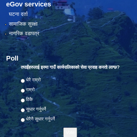
eGov services
घटना दर्ता
सामाजिक सुरक्षा
नागरिक वडापत्र
Poll
तपाईंहरुलाई इस्मा गाउँ कार्यपालिकाको सेवा प्रवाह कस्तो लाग्छ?
Choices
धेरै राम्रो
राम्रो
ठिकै
सुधार गर्नुपर्ने
धेरैनै सुधार गर्नुपर्ने