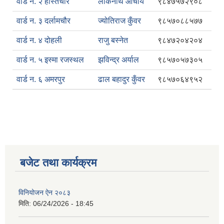
वार्ड न. २ हस्तिचौर
लोकनाथ आचार्य
९८४७५७२९०८
वार्ड न. ३ दर्लामचौर
ज्योतिराज कुँवर
९८५७०८८५७७
वार्ड न. ४ दोहली
राजु बस्नेत
९८४७२०४२०४
वार्ड न. ५ इस्मा रजस्थल
झविन्द्र अर्याल
९८५७०५७३०५
वार्ड न. ६ अमरपुर
ढाल बहादुर कुँवर
९८५७०६४९५२
बजेट तथा कार्यक्रम
विनियोजन ऐन २०८३
मिति:
06/24/2026 - 18:45