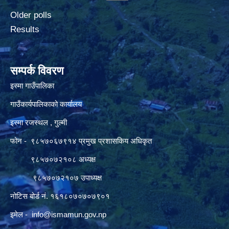
Older polls
Results
सम्पर्क विवरण
इस्मा गाउँपालिका
गाउँकार्यपालिकाको कार्यालय
इस्मा रजस्थल , गुल्मी
फोन - ९८५७०६७९१४ प्रमुख प्रशासकिय अधिकृत
९८५७०७२१०८ अध्यक्ष
९८५७०७२१०७ उपाध्यक्ष
नोटिस बोर्ड नं. १६१८०७०७०७९०१
इमेल -
info@ismamun.gov.np