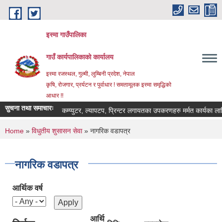
Skip to main content
इस्मा गाउँपालिका
गाउँ कार्यपालिकाको कार्यालय
इस्मा रजस्थल, गुल्मी, लुम्बिनी प्रदेश, नेपाल
कृषि, रोजगार, प्रर्यटन र पुर्वाधार ! समतामूलक इस्मा समृद्धिको
आधार !!
सुचना तथा समाचारः
कम्प्युटर, ल्यापटप, प्रिन्टर लगायतका उपकरणहरु मर्मत कार्यका लागि दरभा
You are here
Home
»
विधुतीय शुसासन सेवा
» नागरिक वडापत्र
नागरिक वडापत्र
आर्थिक वर्ष
आर्थि