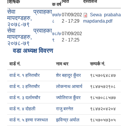
शिर्षक
मिति
दस्तावेज
क वर्ष
सेवा प्रवाहका
७७/७
07/09/202
Sewa prabaha
मापदण्डहरु,
८
2 - 17:29
mapdanda.pdf
२०७८-७९
सेवा प्रवाहका
७८/७
07/09/202
मापदण्डहरु,
९
2 - 17:25
२०७८-७९
वडा अध्यक्ष विवरण
वार्ड नं.
नाम थर
सम्पर्क नं.
वार्ड न. १ हस्तिचौर
शेर बहादुर कुँवर
९८५७०६४८४७
वार्ड न. २ हस्तिचौर
लोकनाथ आचार्य
९८४७५७२९०८
वार्ड न. ३ दर्लामचौर
ज्योतिराज कुँवर
९८५७०८८५७७
वार्ड न. ४ दोहली
राजु बस्नेत
९८४७२०४२०४
वार्ड न. ५ इस्मा रजस्थल
झविन्द्र अर्याल
९८५७०५७३०५