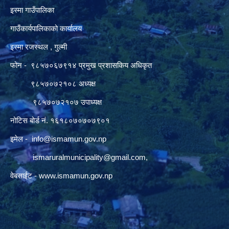
इस्मा गाउँपालिका
गाउँकार्यपालिकाको कार्यालय
इस्मा रजस्थल , गुल्मी
फोन - ९८५७०६७९१४ प्रमुख प्रशासकिय अधिकृत
९८५७०७२१०८ अध्यक्ष
९८५७०७२१०७ उपाध्यक्ष
नोटिस बोर्ड नं. १६१८०७०७०७९०१
इमेल -
info@ismamun.gov.np
ismaruralmunicipality@gmail.com
,
वेबसाईट -
www.ismamun.gov.np