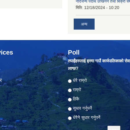
नदिजन्य पदार्थ उत्खनन तथा बिक्री सम
मिति:
12/18/2024 - 10:20
अन्य
ices
Poll
तपाईंहरुलाई इस्मा गाउँ कार्यपालिकाको सेव
लाग्छ?
ा
र
Choices
धेरै राम्रो
राम्रो
ठिकै
सुधार गर्नुपर्ने
धेरैनै सुधार गर्नुपर्ने