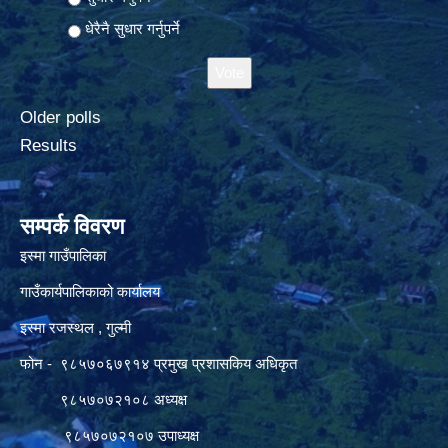
धेरैनै सुधार गर्नुपर्ने
Older polls
Results
सम्पर्क विवरण
इस्मा गाउँपालिका
गाउँकार्यपालिकाको कार्यालय
इस्मा रजस्थल , गुल्मी
फोन - ९८५७०६७९१४ प्रमुख प्रशासकिय अधिकृत
९८५७०७२१०८ अध्यक्ष
९८५७०७२१०७ उपाध्यक्ष