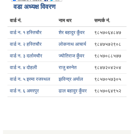
वडा अध्यक्ष विवरण
वार्ड नं.
नाम थर
सम्पर्क नं.
वार्ड न. १ हस्तिचौर
शेर बहादुर कुँवर
९८५७०६४८४७
वार्ड न. २ हस्तिचौर
लोकनाथ आचार्य
९८४७५७२९०८
वार्ड न. ३ दर्लामचौर
ज्योतिराज कुँवर
९८५७०८८५७७
वार्ड न. ४ दोहली
राजु बस्नेत
९८४७२०४२०४
वार्ड न. ५ इस्मा रजस्थल
झविन्द्र अर्याल
९८५७०५७३०५
वार्ड न. ६ अमरपुर
ढाल बहादुर कुँवर
९८५७०६४९५२