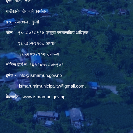
इस्मा गाउँपालिका
गाउँकार्यपालिकाको कार्यालय
इस्मा रजस्थल , गुल्मी
फोन - ९८५७०६७९१४ प्रमुख प्रशासकिय अधिकृत
९८५७०७२१०८ अध्यक्ष
९८५७०७२१०७ उपाध्यक्ष
नोटिस बोर्ड नं. १६१८०७०७०७९०१
इमेल -
info@ismamun.gov.np
ismaruralmunicipality@gmail.com
,
वेबसाईट -
www.ismamun.gov.np