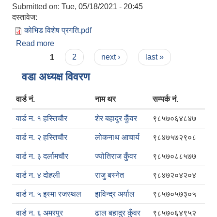
Submitted on:
Tue, 05/18/2021 - 20:45
दस्तावेज:
कोभिड विशेष प्रगति.pdf
Read more
about कोभिड-१९ दोस्रो विशेष प्रगति प्रतिवेदन
Pages
1
2
next ›
last »
वडा अध्यक्ष विवरण
वार्ड नं.
नाम थर
सम्पर्क नं.
वार्ड न. १ हस्तिचौर
शेर बहादुर कुँवर
९८५७०६४८४७
वार्ड न. २ हस्तिचौर
लोकनाथ आचार्य
९८४७५७२९०८
वार्ड न. ३ दर्लामचौर
ज्योतिराज कुँवर
९८५७०८८५७७
वार्ड न. ४ दोहली
राजु बस्नेत
९८४७२०४२०४
वार्ड न. ५ इस्मा रजस्थल
झविन्द्र अर्याल
९८५७०५७३०५
वार्ड न. ६ अमरपुर
ढाल बहादुर कुँवर
९८५७०६४९५२