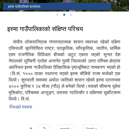
चापटारी फाट
नवनिर्मित ऐतिहासिक इस्मा कोट
इस्मा गाउँपालिको कार्यालय
इस्मा गाउँपालिकाको संक्षिप्त परिचय
संघीय लोकतान्त्रिक गणतन्त्रात्मक शासन व्यवस्था रहेको दक्षिण
एसियाली भूपरिवेष्ठित राष्ट्र; प्राकृतिक, साँस्कृतिक, जातीय, धार्मिक
एवम राजनैतिक विविधता बीचको अटुट एकता भएको सुन्दर देश
नेपालको लुम्बिनी प्रदेश अन्तर्गत गुल्मी जिल्लाको उत्तर पश्चिम क्षेत्रमा
अवस्थित इस्मा गाउँपालिका ऐतिहासिक पृष्ठभूमिबाट नामकरण भएको हो
।वि.सं. १५५० ताका स्थापना भएको इस्मा चौबिसे राज्य मध्येको एक
थियो। शुरुवाती समयमा अर्याल जातिको शासन रहेको इस्मा प्रारम्भमा
४००० कुरिया र २४ मौजा (गाँउ) ले बनेको थियो।यसको सीमाना पूर्वमा
मुसिकोट, पश्चिममा अग्लुङ्ग, उत्तरमा ग्वालिचौर र दक्षिणमा धुर्कोटसम्म
थियो। वि.सं.
Read more
about इस्मा गाउँपालिकाको संक्षिप्त परिचय