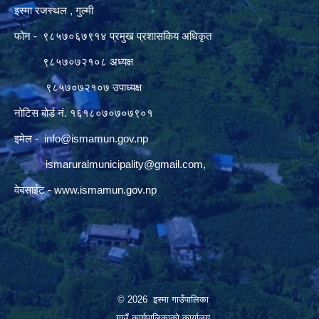
इस्मा रजस्थल , गुल्मी
फोन - ९८५७०६७९१४ प्रमुख प्रशासकिय अधिकृत
९८५७०७२१०८ अध्यक्ष
९८५७०७२१०७ उपाध्यक्ष
नोटिस बोर्ड नं. १६१८०७०७०७९०१
इमेल -
info@ismamun.gov.np
ismaruralmunicipality@gmail.com
,
वेबसाईट -
www.ismamun.gov.np
© 2026 इस्मा गाउँपालिका
गाउँ कार्यपालिकाको कार्यालय