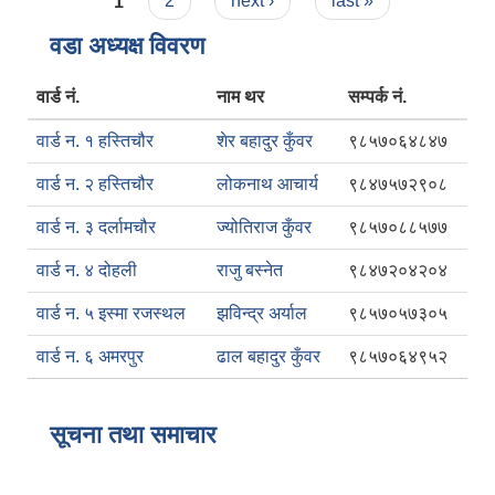
Pages
1
2
next ›
last »
वडा अध्यक्ष विवरण
वार्ड नं.
नाम थर
सम्पर्क नं.
वार्ड न. १ हस्तिचौर
शेर बहादुर कुँवर
९८५७०६४८४७
वार्ड न. २ हस्तिचौर
लोकनाथ आचार्य
९८४७५७२९०८
वार्ड न. ३ दर्लामचौर
ज्योतिराज कुँवर
९८५७०८८५७७
वार्ड न. ४ दोहली
राजु बस्नेत
९८४७२०४२०४
वार्ड न. ५ इस्मा रजस्थल
झविन्द्र अर्याल
९८५७०५७३०५
वार्ड न. ६ अमरपुर
ढाल बहादुर कुँवर
९८५७०६४९५२
सूचना तथा समाचार