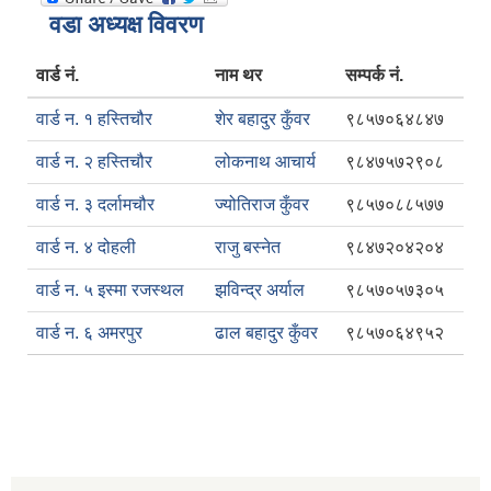
वडा अध्यक्ष विवरण
वार्ड नं.
नाम थर
सम्पर्क नं.
वार्ड न. १ हस्तिचौर
शेर बहादुर कुँवर
९८५७०६४८४७
वार्ड न. २ हस्तिचौर
लोकनाथ आचार्य
९८४७५७२९०८
वार्ड न. ३ दर्लामचौर
ज्योतिराज कुँवर
९८५७०८८५७७
वार्ड न. ४ दोहली
राजु बस्नेत
९८४७२०४२०४
वार्ड न. ५ इस्मा रजस्थल
झविन्द्र अर्याल
९८५७०५७३०५
वार्ड न. ६ अमरपुर
ढाल बहादुर कुँवर
९८५७०६४९५२