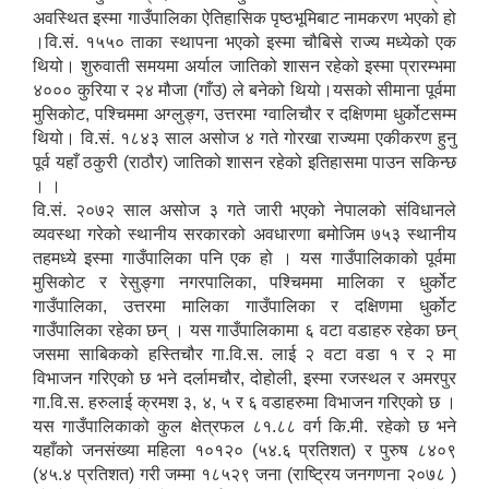
अवस्थित इस्मा गाउँपालिका ऐतिहासिक पृष्ठभूमिबाट नामकरण भएको हो
।वि.सं. १५५० ताका स्थापना भएको इस्मा चौबिसे राज्य मध्येको एक
थियो। शुरुवाती समयमा अर्याल जातिको शासन रहेको इस्मा प्रारम्भमा
४००० कुरिया र २४ मौजा (गाँउ) ले बनेको थियो।यसको सीमाना पूर्वमा
मुसिकोट, पश्चिममा अग्लुङ्ग, उत्तरमा ग्वालिचौर र दक्षिणमा धुर्कोटसम्म
थियो। वि.सं. १८४३ साल असोज ४ गते गोरखा राज्यमा एकीकरण हुनु
पूर्व यहाँ ठकुरी (राठौर) जातिको शासन रहेको इतिहासमा पाउन सकिन्छ
। ।
वि.सं. २०७२ साल असोज ३ गते जारी भएको नेपालको संविधानले
व्यवस्था गरेको स्थानीय सरकारको अवधारणा बमोजिम ७५३ स्थानीय
तहमध्ये इस्मा गाउँपालिका पनि एक हो । यस गाउँपालिकाको पूर्वमा
मुसिकोट र रेसुङ्गा नगरपालिका, पश्चिममा मालिका र धुर्कोट
गाउँपालिका, उत्तरमा मालिका गाउँपालिका र दक्षिणमा धुर्कोट
गाउँपालिका रहेका छन् । यस गाउँपालिकामा ६ वटा वडाहरु रहेका छन्
जसमा साबिकको हस्तिचौर गा.वि.स. लाई २ वटा वडा १ र २ मा
विभाजन गरिएको छ भने दर्लामचौर, दोहोली, इस्मा रजस्थल र अमरपुर
गा.वि.स. हरुलाई क्रमश ३, ४, ५ र ६ वडाहरुमा विभाजन गरिएको छ ।
यस गाउँपालिकाको कुल क्षेत्रफल ८१.८८ वर्ग कि.मी. रहेको छ भने
यहाँको जनसंख्या महिला १०१२० (५४.६ प्रतिशत) र पुरुष ८४०९
(४५.४ प्रतिशत) गरी जम्मा १८५२९ जना (राष्ट्रिय जनगणना २०७८ )