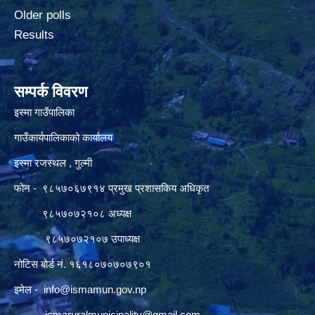
Older polls
Results
सम्पर्क विवरण
इस्मा गाउँपालिका
गाउँकार्यपालिकाको कार्यालय
इस्मा रजस्थल , गुल्मी
फोन - ९८५७०६७९१४ प्रमुख प्रशासकिय अधिकृत
९८५७०७२१०८ अध्यक्ष
९८५७०७२१०७ उपाध्यक्ष
नोटिस बोर्ड नं. १६१८०७०७०७९०१
इमेल -
info@ismamun.gov.np
ismaruralmunicipality@gmail.com
,