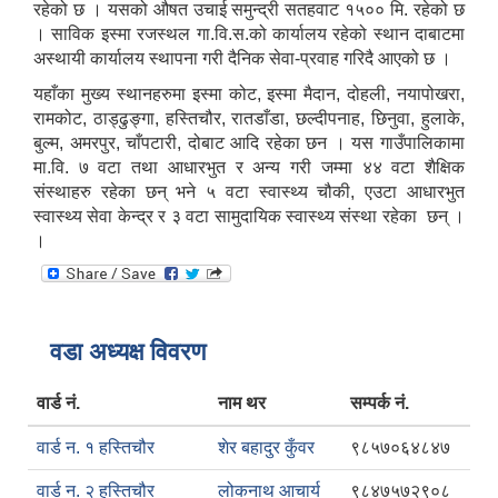
रहेको छ । यसको औषत उचाई समुन्द्री सतहवाट १५०० मि. रहेको छ
। साविक इस्मा रजस्थल गा.वि.स.को कार्यालय रहेको स्थान दाबाटमा
अस्थायी कार्यालय स्थापना गरी दैनिक सेवा-प्रवाह गरिदै आएको छ ।
यहाँका मुख्य स्थानहरुमा इस्मा कोट, इस्मा मैदान, दोहली, नयापोखरा,
रामकोट, ठाड्ढुङ्गा, हस्तिचौर, रातडाँडा, छल्दीपनाह, छिनुवा, हुलाके,
बुल्म, अमरपुर, चाँपटारी, दोबाट आदि रहेका छन । यस गाउँपालिकामा
मा.वि. ७ वटा तथा आधारभुत र अन्य गरी जम्मा ४४ वटा शैक्षिक
संस्थाहरु रहेका छन् भने ५ वटा स्वास्थ्य चौकी, एउटा आधारभुत
स्वास्थ्य सेवा केन्द्र र ३ वटा सामुदायिक स्वास्थ्य संस्था रहेका छन् ।
।
वडा अध्यक्ष विवरण
वार्ड नं.
नाम थर
सम्पर्क नं.
वार्ड न. १ हस्तिचौर
शेर बहादुर कुँवर
९८५७०६४८४७
वार्ड न. २ हस्तिचौर
लोकनाथ आचार्य
९८४७५७२९०८