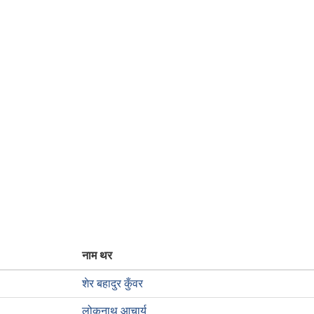
नाम थर
शेर बहादुर कुँवर
लोकनाथ आचार्य