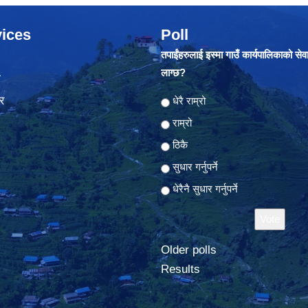
ices
Poll
तपाईंहरुलाई इस्मा गाउँ कार्यपालिकाको सेव
लाग्छ?
ा
र
Choices
धेरै राम्रो
राम्रो
ठिकै
सुधार गर्नुपर्ने
धेरैनै सुधार गर्नुपर्ने
Older polls
Results