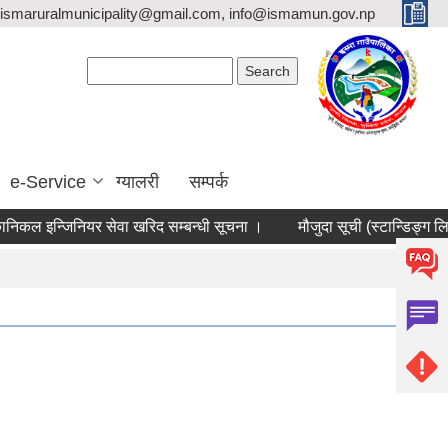
ismaruralmunicipality@gmail.com, info@ismamun.gov.np
Search form
Search
e-Service
ग्यालरी
सम्पर्क
 इन्जिनियर सेवा खरिद सम्बन्धी सूचना ।
मौजुदा सूची (स्टान्डिङ्ग लिष्ट) दर