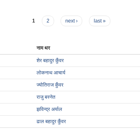
 गरिएका कर तथा शुल्कहरु
1
2
next ›
last »
नाम थर
शेर बहादुर कुँवर
लोकनाथ आचार्य
ज्योतिराज कुँवर
राजु बस्नेत
झविन्द्र अर्याल
ढाल बहादुर कुँवर