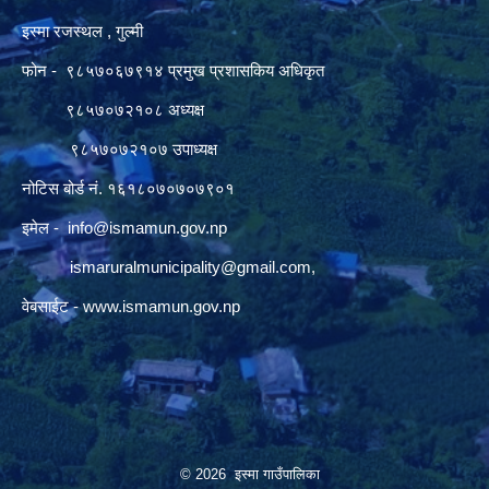
इस्मा रजस्थल , गुल्मी
फोन - ९८५७०६७९१४ प्रमुख प्रशासकिय अधिकृत
९८५७०७२१०८ अध्यक्ष
९८५७०७२१०७ उपाध्यक्ष
नोटिस बोर्ड नं. १६१८०७०७०७९०१
इमेल -
info@ismamun.gov.np
ismaruralmunicipality@gmail.com
,
वेबसाईट -
www.ismamun.gov.np
© 2026 इस्मा गाउँपालिका