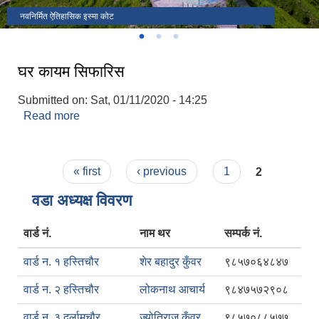
चापटारी फाट
नवनिर्मित ऐतिहासिक इस्मा कोट
इस्मा गाउँपालिको कार्यालय
घर कायम सिफारिस
Submitted on:
Sat, 01/11/2020 - 14:25
Read more
about घर कायम सिफारिस
Pages
« first
‹ previous
1
2
वडा अध्यक्ष विवरण
वार्ड नं.
नाम थर
सम्पर्क नं.
वार्ड न. १ हस्तिचौर
शेर बहादुर कुँवर
९८५७०६४८४७
वार्ड न. २ हस्तिचौर
लोकनाथ आचार्य
९८४७५७२९०८
वार्ड न. ३ दर्लामचौर
ज्योतिराज कुँवर
९८५७०८८५७७