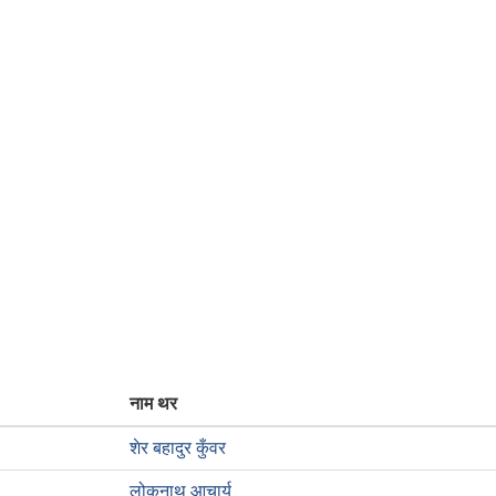
नाम थर
शेर बहादुर कुँवर
लोकनाथ आचार्य