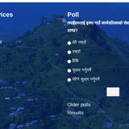
ices
Poll
तपाईंहरुलाई इस्मा गाउँ कार्यपालिकाको सेव
लाग्छ?
ा
र
Choices
धेरै राम्रो
राम्रो
ठिकै
सुधार गर्नुपर्ने
धेरैनै सुधार गर्नुपर्ने
Older polls
Results