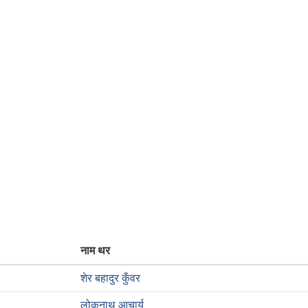
नाम थर
शेर बहादुर कुँवर
लोकनाथ आचार्य