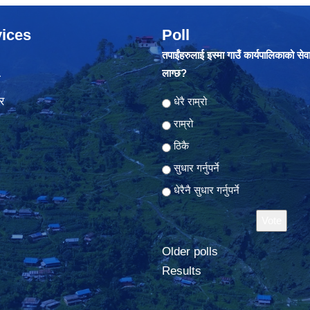
ices
Poll
तपाईंहरुलाई इस्मा गाउँ कार्यपालिकाको सेव
लाग्छ?
ा
र
Choices
धेरै राम्रो
राम्रो
ठिकै
सुधार गर्नुपर्ने
धेरैनै सुधार गर्नुपर्ने
Older polls
Results