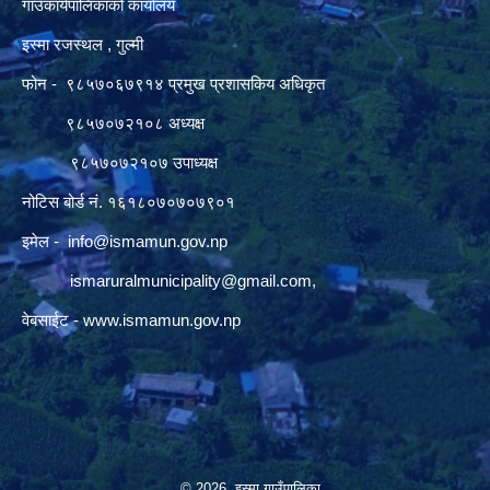
गाउँकार्यपालिकाको कार्यालय
इस्मा रजस्थल , गुल्मी
फोन - ९८५७०६७९१४ प्रमुख प्रशासकिय अधिकृत
९८५७०७२१०८ अध्यक्ष
९८५७०७२१०७ उपाध्यक्ष
नोटिस बोर्ड नं. १६१८०७०७०७९०१
इमेल -
info@ismamun.gov.np
ismaruralmunicipality@gmail.com
,
वेबसाईट -
www.ismamun.gov.np
© 2026 इस्मा गाउँपालिका