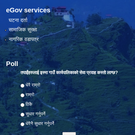
eGov services
घटना दर्ता
सामाजिक सुरक्षा
नागरिक वडापत्र
Poll
तपाईंहरुलाई इस्मा गाउँ कार्यपालिकाको सेवा प्रवाह कस्तो लाग्छ?
Choices
धेरै राम्रो
राम्रो
ठिकै
सुधार गर्नुपर्ने
धेरैनै सुधार गर्नुपर्ने