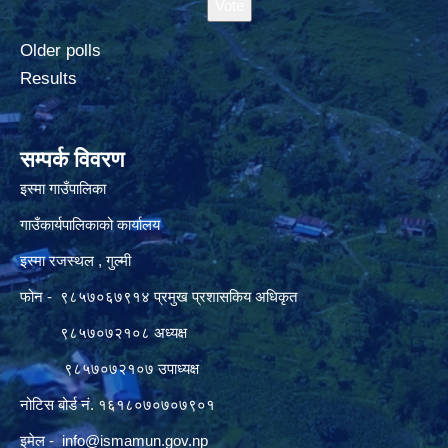
Older polls
Results
सम्पर्क विवरण
इस्मा गाउँपालिका
गाउँकार्यपालिकाको कार्यालय
इस्मा रजस्थल , गुल्मी
फोन - ९८५७०६७९१४ प्रमुख प्रशासकिय अधिकृत
९८५७०७२१०८ अध्यक्ष
९८५७०७२१०७ उपाध्यक्ष
नोटिस बोर्ड नं. १६१८०७०७०७९०१
इमेल -
info@ismamun.gov.np