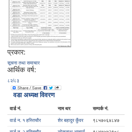
प्रकार:
सूचना तथा समाचार
आर्थिक वर्ष:
८२/८३
वडा अध्यक्ष विवरण
वार्ड नं.
नाम थर
सम्पर्क नं.
वार्ड न. १ हस्तिचौर
शेर बहादुर कुँवर
९८५७०६४८४७
वार्ड न. २ हस्तिचौर
लोकनाथ आचार्य
९८४७५७२९०८