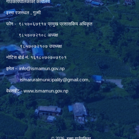
गाउँकार्यपालिकाको कार्यालय
इस्मा रजस्थल , गुल्मी
फोन - ९८५७०६७९१४ प्रमुख प्रशासकिय अधिकृत
९८५७०७२१०८ अध्यक्ष
९८५७०७२१०७ उपाध्यक्ष
नोटिस बोर्ड नं. १६१८०७०७०७९०१
इमेल -
info@ismamun.gov.np
ismaruralmunicipality@gmail.com
,
वेबसाईट -
www.ismamun.gov.np
© 2026 इस्मा गाउँपालिका