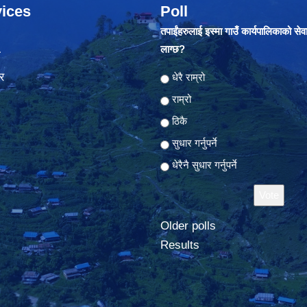
ices
Poll
तपाईंहरुलाई इस्मा गाउँ कार्यपालिकाको सेव
लाग्छ?
ा
र
Choices
धेरै राम्रो
राम्रो
ठिकै
सुधार गर्नुपर्ने
धेरैनै सुधार गर्नुपर्ने
Older polls
Results