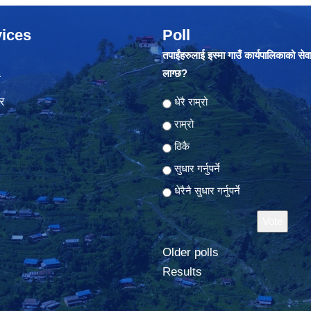
ices
Poll
तपाईंहरुलाई इस्मा गाउँ कार्यपालिकाको सेव
लाग्छ?
ा
र
Choices
धेरै राम्रो
राम्रो
ठिकै
सुधार गर्नुपर्ने
धेरैनै सुधार गर्नुपर्ने
Older polls
Results