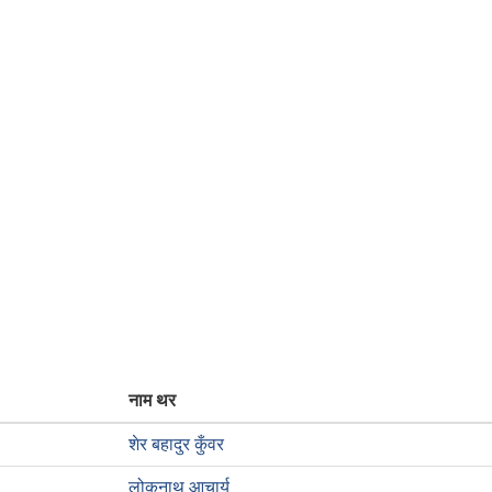
नाम थर
शेर बहादुर कुँवर
लोकनाथ आचार्य