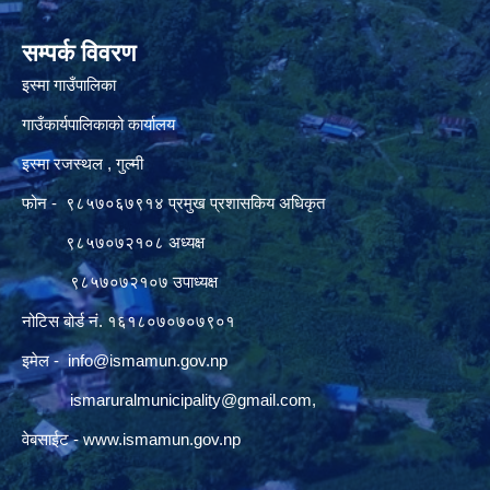
सम्पर्क विवरण
इस्मा गाउँपालिका
गाउँकार्यपालिकाको कार्यालय
इस्मा रजस्थल , गुल्मी
फोन - ९८५७०६७९१४ प्रमुख प्रशासकिय अधिकृत
९८५७०७२१०८ अध्यक्ष
९८५७०७२१०७ उपाध्यक्ष
नोटिस बोर्ड नं. १६१८०७०७०७९०१
इमेल -
info@ismamun.gov.np
ismaruralmunicipality@gmail.com
,
वेबसाईट -
www.ismamun.gov.np