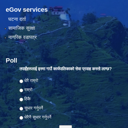
eGov services
घटना दर्ता
सामाजिक सुरक्षा
नागरिक वडापत्र
Poll
तपाईंहरुलाई इस्मा गाउँ कार्यपालिकाको सेवा प्रवाह कस्तो लाग्छ?
Choices
धेरै राम्रो
राम्रो
ठिकै
सुधार गर्नुपर्ने
धेरैनै सुधार गर्नुपर्ने