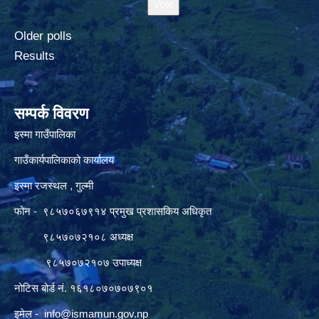
Older polls
Results
सम्पर्क विवरण
इस्मा गाउँपालिका
गाउँकार्यपालिकाको कार्यालय
इस्मा रजस्थल , गुल्मी
फोन - ९८५७०६७९१४ प्रमुख प्रशासकिय अधिकृत
९८५७०७२१०८ अध्यक्ष
९८५७०७२१०७ उपाध्यक्ष
नोटिस बोर्ड नं. १६१८०७०७०७९०१
इमेल -
info@ismamun.gov.np