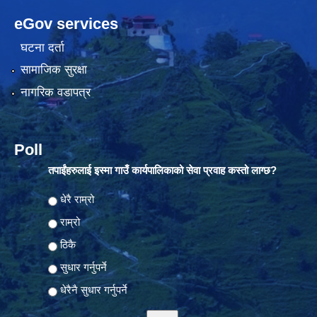
eGov services
घटना दर्ता
सामाजिक सुरक्षा
नागरिक वडापत्र
Poll
तपाईंहरुलाई इस्मा गाउँ कार्यपालिकाको सेवा प्रवाह कस्तो लाग्छ?
Choices
धेरै राम्रो
राम्रो
ठिकै
सुधार गर्नुपर्ने
धेरैनै सुधार गर्नुपर्ने