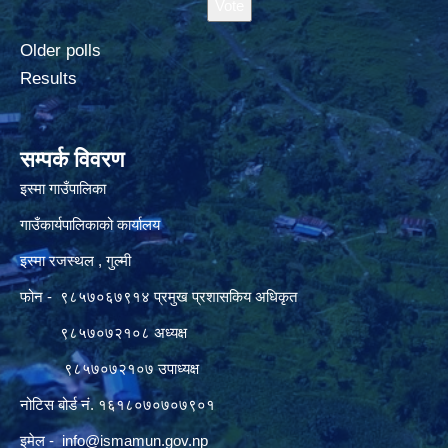
Older polls
Results
सम्पर्क विवरण
इस्मा गाउँपालिका
गाउँकार्यपालिकाको कार्यालय
इस्मा रजस्थल , गुल्मी
फोन - ९८५७०६७९१४ प्रमुख प्रशासकिय अधिकृत
९८५७०७२१०८ अध्यक्ष
९८५७०७२१०७ उपाध्यक्ष
नोटिस बोर्ड नं. १६१८०७०७०७९०१
इमेल -
info@ismamun.gov.np