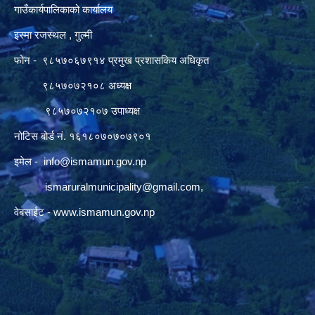
गाउँकार्यपालिकाको कार्यालय
इस्मा रजस्थल , गुल्मी
फोन - ९८५७०६७९१४ प्रमुख प्रशासकिय अधिकृत
९८५७०७२१०८ अध्यक्ष
९८५७०७२१०७ उपाध्यक्ष
नोटिस बोर्ड नं. १६१८०७०७०७९०१
इमेल -
info@ismamun.gov.np
ismaruralmunicipality@gmail.com
,
वेबसाईट -
www.ismamun.gov.np