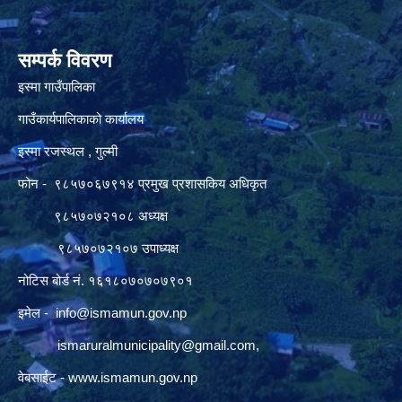
सम्पर्क विवरण
इस्मा गाउँपालिका
गाउँकार्यपालिकाको कार्यालय
इस्मा रजस्थल , गुल्मी
फोन - ९८५७०६७९१४ प्रमुख प्रशासकिय अधिकृत
९८५७०७२१०८ अध्यक्ष
९८५७०७२१०७ उपाध्यक्ष
नोटिस बोर्ड नं. १६१८०७०७०७९०१
इमेल -
info@ismamun.gov.np
ismaruralmunicipality@gmail.com
,
वेबसाईट -
www.ismamun.gov.np