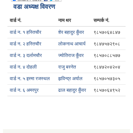
वडा अध्यक्ष विवरण
वार्ड नं.
नाम थर
सम्पर्क नं.
वार्ड न. १ हस्तिचौर
शेर बहादुर कुँवर
९८५७०६४८४७
वार्ड न. २ हस्तिचौर
लोकनाथ आचार्य
९८४७५७२९०८
वार्ड न. ३ दर्लामचौर
ज्योतिराज कुँवर
९८५७०८८५७७
वार्ड न. ४ दोहली
राजु बस्नेत
९८४७२०४२०४
वार्ड न. ५ इस्मा रजस्थल
झविन्द्र अर्याल
९८५७०५७३०५
वार्ड न. ६ अमरपुर
ढाल बहादुर कुँवर
९८५७०६४९५२