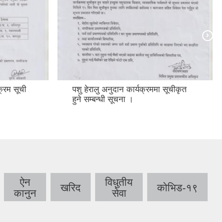
क्रम सूची
पशु हेरालु अनुदान कार्यक्रममा सूचीकृत
हुने सम्बन्धी सूचना ।
ऐन
विधुतीय
खरिद
कोभिड-१९
कानुन
सेवा