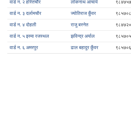
वार्ड न. २ हस्तिचौर
लोकनाथ आचार्य
९८४७५
वार्ड न. ३ दर्लामचौर
ज्योतिराज कुँवर
९८५७०
वार्ड न. ४ दोहली
राजु बस्नेत
९८४७२
वार्ड न. ५ इस्मा रजस्थल
झविन्द्र अर्याल
९८५७०
वार्ड न. ६ अमरपुर
ढाल बहादुर कुँवर
९८५७०