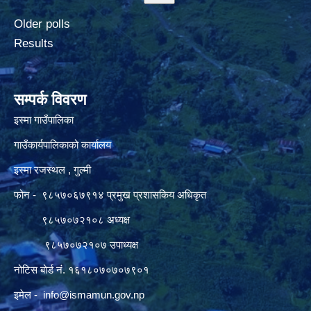
Older polls
Results
सम्पर्क विवरण
इस्मा गाउँपालिका
गाउँकार्यपालिकाको कार्यालय
इस्मा रजस्थल , गुल्मी
फोन - ९८५७०६७९१४ प्रमुख प्रशासकिय अधिकृत
९८५७०७२१०८ अध्यक्ष
९८५७०७२१०७ उपाध्यक्ष
नोटिस बोर्ड नं. १६१८०७०७०७९०१
इमेल -
info@ismamun.gov.np