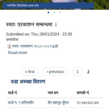
चापटारी फाट
नवनिर्मित ऐतिहासिक इस्मा कोट
इस्मा गाउँपालिको कार्यालय
स्वतः प्रकाशन सम्बन्धमा ।
Submitted on:
Thu, 08/01/2024 - 15:38
दस्तावेज:
स्वतः प्रकाशन २०८०।०८१.pdf
Read more
about स्वतः प्रकाशन सम्बन्धमा ।
Pages
« first
‹ previous
1
2
वडा अध्यक्ष विवरण
वार्ड नं.
नाम थर
सम्पर्क नं.
वार्ड न. १ हस्तिचौर
शेर बहादुर कुँवर
९८५७०६४८४७