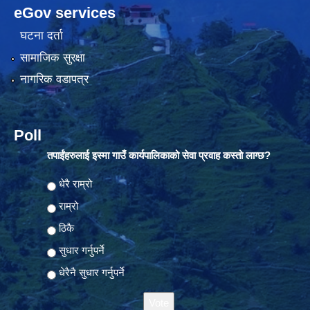
eGov services
घटना दर्ता
सामाजिक सुरक्षा
नागरिक वडापत्र
Poll
तपाईंहरुलाई इस्मा गाउँ कार्यपालिकाको सेवा प्रवाह कस्तो लाग्छ?
Choices
धेरै राम्रो
राम्रो
ठिकै
सुधार गर्नुपर्ने
धेरैनै सुधार गर्नुपर्ने